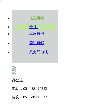
集团产品
低压母线
母线a
高压母线
四防母线
风力导电轨
办公室：
电话：0511-88416333
传真：0511-88416333