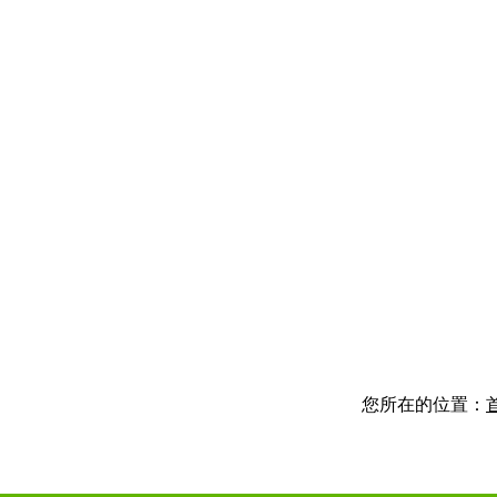
您所在的位置：