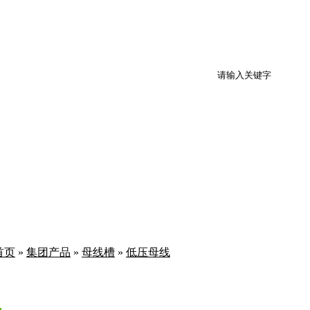
首页
»
集团产品
»
母线槽
»
低压母线