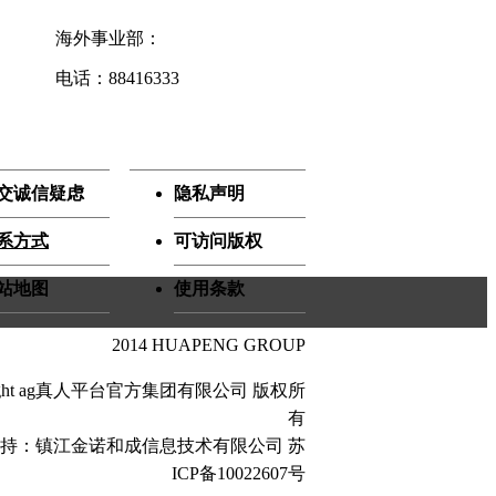
海外事业部：
电话：88416333
交诚信疑虑
隐私声明
系方式
可访问版权
站地图
使用条款
2014 HUAPENG GROUP
Right ag真人平台官方集团有限公司 版权所
有
持：镇江金诺和成信息技术有限公司 苏
ICP备10022607号