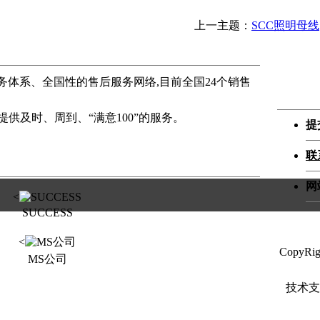
上一主题：
SCC照明母线
务体系、全国性的售后服务网络,目前全国24个销售
供及时、周到、“满意100”的服务。
提
联
网
<
SUCCESS
<
Copy
MS公司
技术支
|
集团文化
|
联系ag真