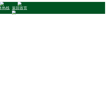
售热线
返回首页
收藏ag真人平台官方