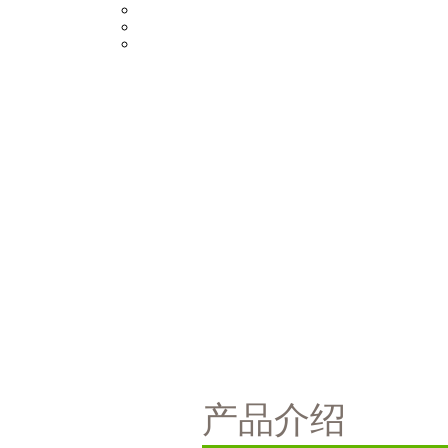
联系ag真人
平台官方
代理招聘
资料下载
产品介绍