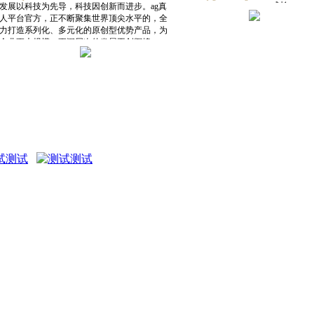
成长，
发展以科技为先导，科技因创新而进步。ag真
汇集了无数
人平台官方，正不断聚集世界顶尖水平的，全
的智慧和汗
力打造系列化、多元化的原创型优势产品，为
水，
企业更大规模、更深层次的发展再创辉煌。
正是这种勇
直前的众志
心，
成就了ag真
平台官方今
的集团体系