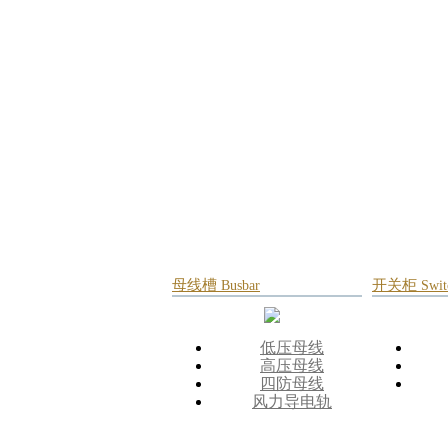
母线槽
开关柜
Busbar
Swit
低压母线
高压母线
四防母线
风力导电轨