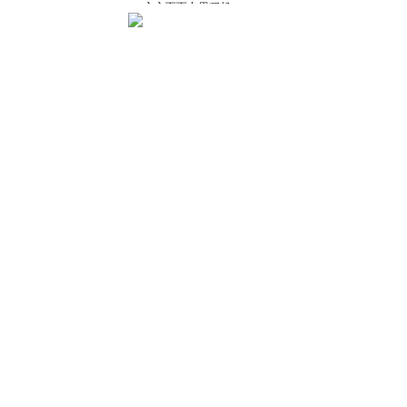
方方面面中累积起
人
实现梦想的基石，
拓展开ag真人平台
官方的品牌价值。
往
之
人
天
。