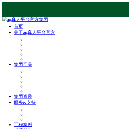
首页
关于ag真人平台官方
集团概况
企业文化
品牌历程
联系我们
研发实力
集团产品
母线产品
开关柜产品
电缆产品
桥架产品
铝合金门窗
集团资质
服务&支持
销售网络
投诉热线
样本下载
工程案例