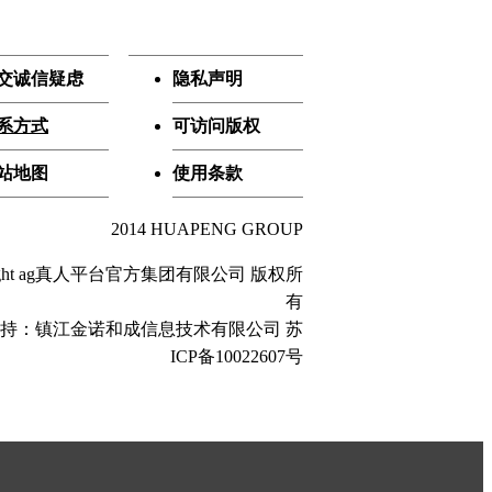
交诚信疑虑
隐私声明
系方式
可访问版权
站地图
使用条款
2014 HUAPENG GROUP
Right ag真人平台官方集团有限公司 版权所
有
持：镇江金诺和成信息技术有限公司 苏
ICP备10022607号