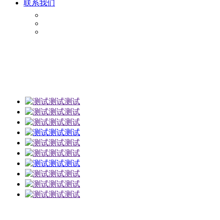
联系我们
联系我们
代理招聘
资料下载
关于ag真人平台官方
About HuaPeng