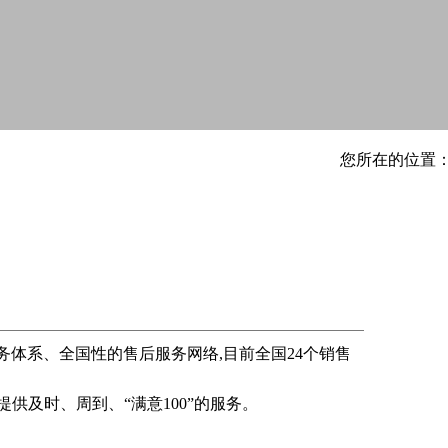
您所在的位置
务体系、全国性的售后服务网络,目前全国24个销售
供及时、周到、“满意100”的服务。