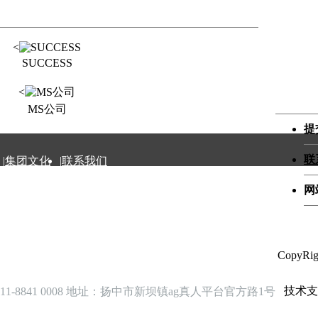
<
SUCCESS
<
MS公司
提
联
|
集团文化
|
联系我们
网
Copy
技术支
：0511-8841 0008 地址：扬中市新坝镇ag真人平台官方路1号