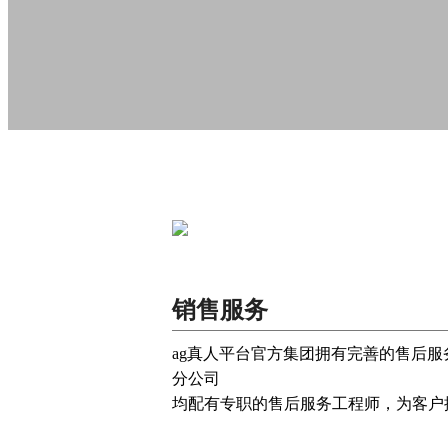
销售服务
ag真人平台官方集团拥有完善的售后服
分公司
均配有专职的售后服务工程师，为客户提