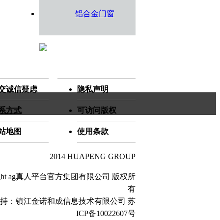
铝合金门窗
交诚信疑虑
隐私声明
系方式
可访问版权
站地图
使用条款
2014 HUAPENG GROUP
Right ag真人平台官方集团有限公司 版权所
有
持：镇江金诺和成信息技术有限公司 苏
ICP备10022607号