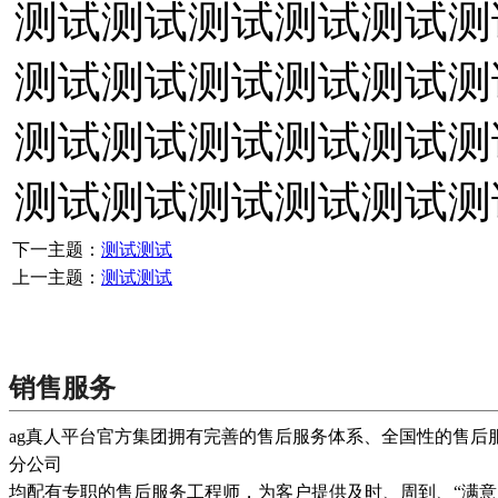
测试测试测试测试测试测
测试测试测试测试测试测
测试测试测试测试测试测
测试测试测试测试测试测
下一主题：
测试测试
上一主题：
测试测试
销售服务
ag真人平台官方集团拥有完善的售后服务体系、全国性的售后服
分公司
均配有专职的售后服务工程师，为客户提供及时、周到、“满意1