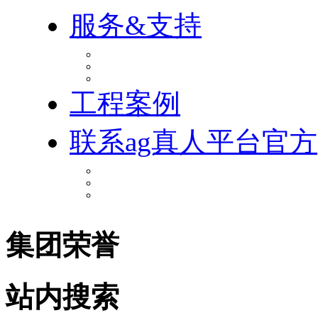
服务&支持
销售网络
投诉热线
样本下载
工程案例
联系ag真人平台官方
联系ag真人
平台官方
代理招聘
资料下载
集团荣誉
站内搜索