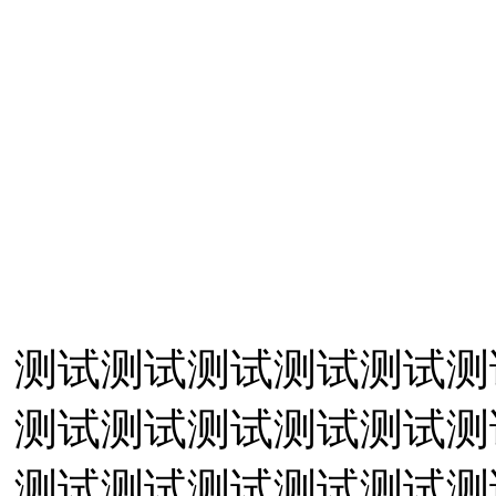
测试测试测试测试测试测
测试测试测试测试测试测
测试测试测试测试测试测