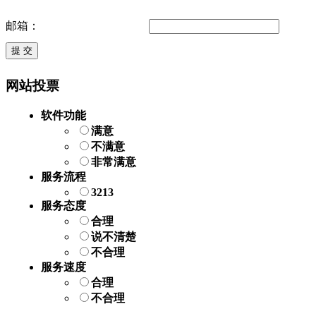
邮箱：
网站投票
软件功能
满意
不满意
非常满意
服务流程
3213
服务态度
合理
说不清楚
不合理
服务速度
合理
不合理