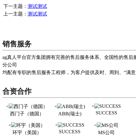
下一主题：
测试测试
上一主题：
测试测试
销售服务
ag真人平台官方集团拥有完善的售后服务体系、全国性的售后服
分公司
均配有专职的售后服务工程师，为客户提供及时、周到、“满意1
合资合作
<
<
<
SUCCESS
西门子（德国）
ABB(瑞士)
<
<
<
SUCCESS
环宇（美国）
MS公司