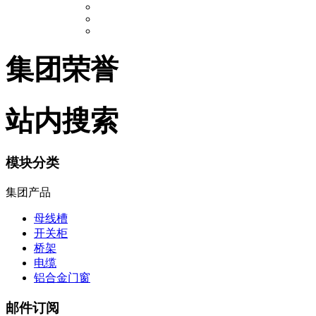
联系我们
代理招聘
资料下载
集团荣誉
站内搜索
模块分类
集团产品
母线槽
开关柜
桥架
电缆
铝合金门窗
邮件订阅