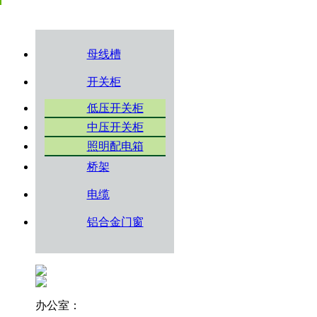
集团产品
母线槽
开关柜
低压开关柜
中压开关柜
照明配电箱
桥架
电缆
铝合金门窗
办公室：