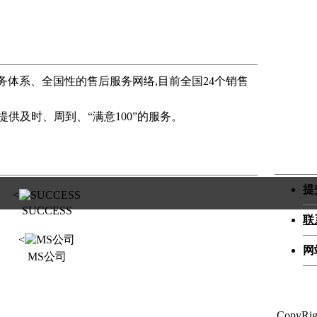
务体系、全国性的售后服务网络,目前全国24个销售
供及时、周到、“满意100”的服务。
提
<
SUCCESS
联
<
网
MS公司
|
集团文化
|
联系我们
Copy