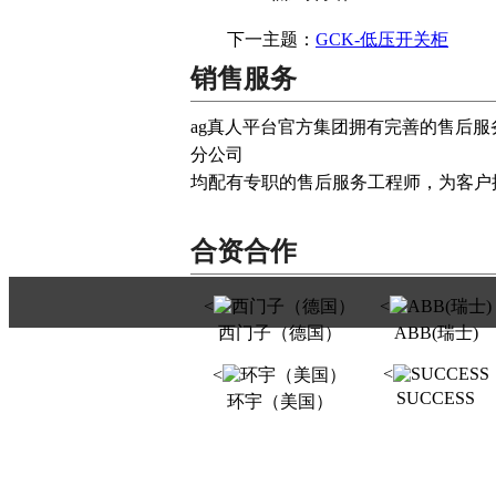
下一主题：
GCK-低压开关柜
销售服务
ag真人平台官方集团拥有完善的售后服
分公司
均配有专职的售后服务工程师，为客户提
合资合作
<
<
西门子（德国）
ABB(瑞士)
<
<
SUCCESS
环宇（美国）
|
关于ag真
|
集团产品
|
集团资质