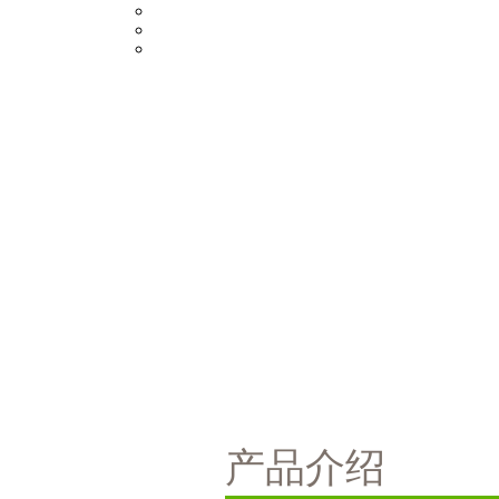
联系我们
代理招聘
资料下载
产品介绍