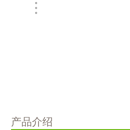
联系我们
代理招聘
资料下载
产品介绍