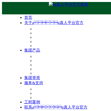
首页
关于ag真人平台官方
集团概况
企业文化
品牌历程
联系ag真人
平台官方
研发实力
集团产品
母线产品
开关柜产品
电缆产品
桥架产品
铝合金门窗
集团资质
服务&支持
销售网络
投诉热线
样本下载
工程案例
联系ag真人平台官方