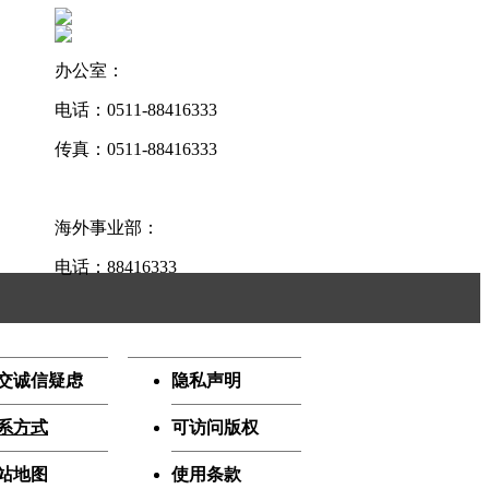
办公室：
电话：0511-88416333
传真：0511-88416333
海外事业部：
电话：88416333
交诚信疑虑
隐私声明
系方式
可访问版权
站地图
使用条款