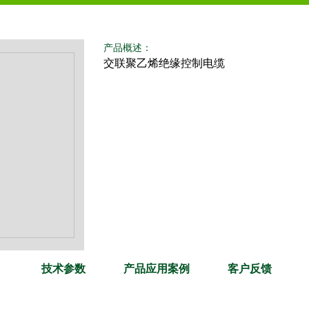
产品概述：
交联聚乙烯绝缘控制电缆
技术参数
产品应用案例
客户反馈