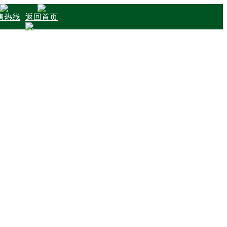
售热线
返回首页
收藏ag真人平台官方