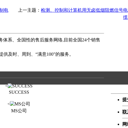
制电
上一主题：
检测、控制和计算机用无卤低烟阻燃信号电
缆
务体系、全国性的售后服务网络,目前全国24个销售
供及时、周到、“满意100”的服务。
<
SUCCESS
提
<
MS公司
联
网